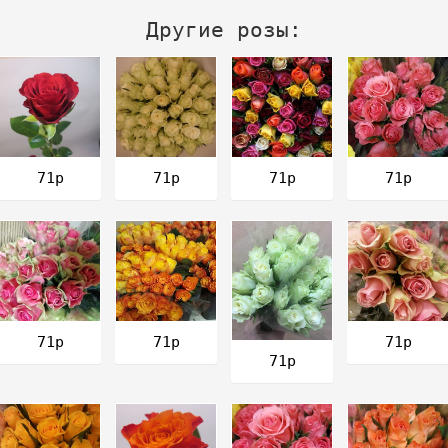
Другие розы:
71р
71р
71р
71р
71р
71р
71р
71р