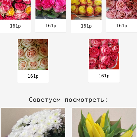
161р
161р
161р
161р
161р
161р
Советуем посмотреть: