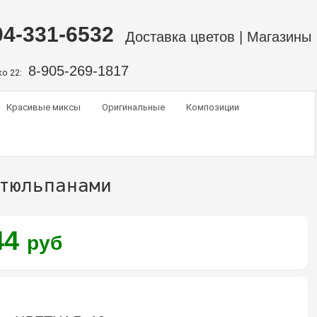
04-331-6532
Доставка цветов
|
Магазины
8-905-269-1817
о 22:
Красивые миксы
Оригинальные
Композиции
тюльпанами
44
руб