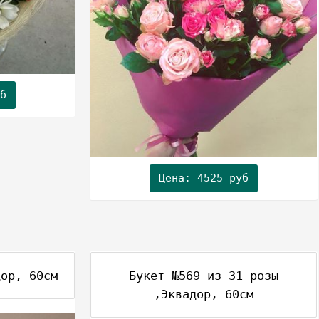
б
Цена: 4525 руб
дор, 60см
Букет №569 из 31 розы
,Эквадор, 60см