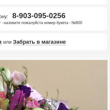
8-903-095-0256
фону:
 - назовите пожалуйста номер букета - №800
в
Забрать в магазине
или