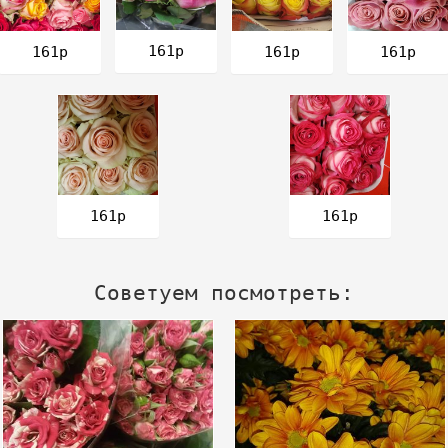
161р
161р
161р
161р
161р
161р
Советуем посмотреть: