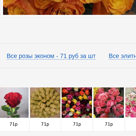
Все розы эконом - 71 руб за шт
Все элитн
71р
71р
71р
71р