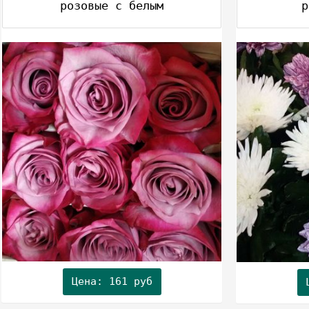
розовые с белым
р
Цена: 161 руб