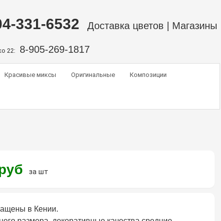
04-331-6532
Доставка цветов
|
Магазины
8-905-269-1817
о 22:
Красивые миксы
Оригинальные
Композиции
руб
за шт
ащены в Кении.
него размера, декоративные качества средние,