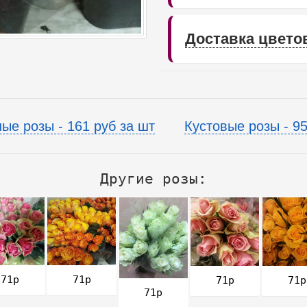
Доставка цвето
ые розы - 161 руб за шт
Кустовые розы - 95
Другие розы:
71р
71р
71р
71р
71р