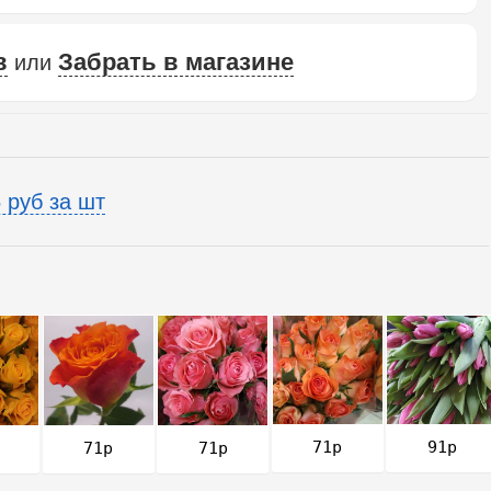
в
Забрать в магазине
или
 руб за шт
91р
71р
71р
71р