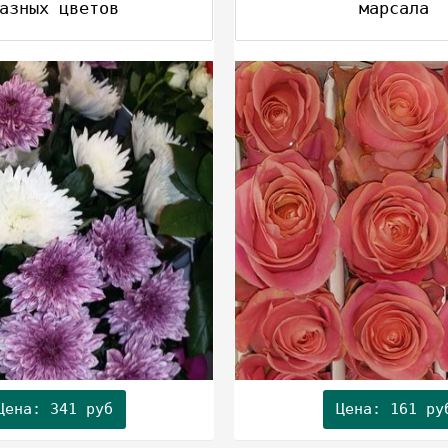
азных цветов
марсала
Цена: 341 руб
Цена: 161 ру