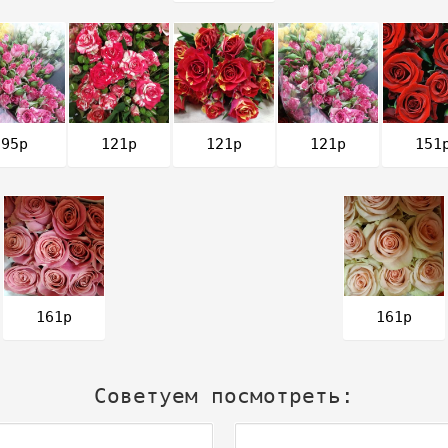
121р
121р
95р
121р
151
161р
161р
Советуем посмотреть: