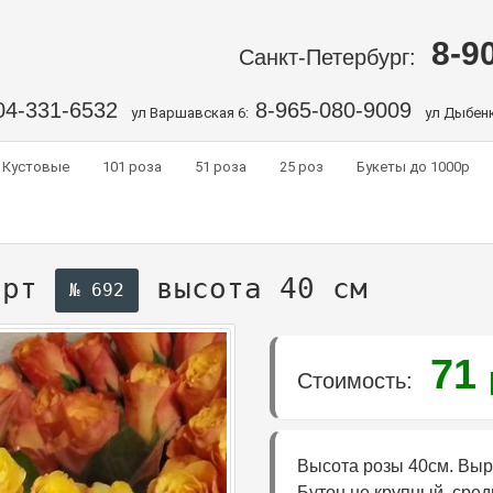
8-9
Санкт-Петербург:
04-331-6532
8-965-080-9009
ул Варшавская 6:
ул Дыбенк
Кустовые
101 роза
51 роза
25 роз
Букеты до 1000р
орт
высота 40 см
№ 692
71
Стоимость:
Высота розы 40см. Выр
Бутон не крупный, сред