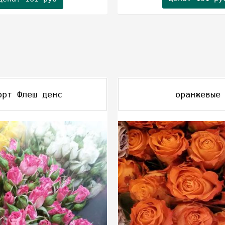
орт Флеш денс
оранжевые