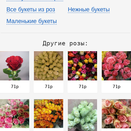
Все букеты из роз
Нежные букеты
Маленькие букеты
Другие розы:
71р
71р
71р
71р