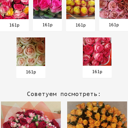
161р
161р
161р
161р
161р
161р
Советуем посмотреть: