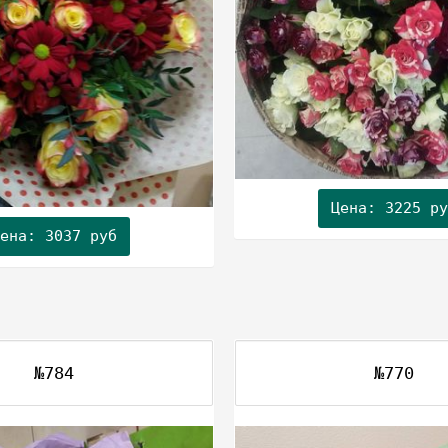
Цена: 3225 ру
ена: 3037 руб
№784
№770