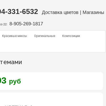
04-331-6532
Доставка цветов
|
Магазины
8-905-269-1817
о 22:
Красивые миксы
Оригинальные
Композиции
темами
93
руб