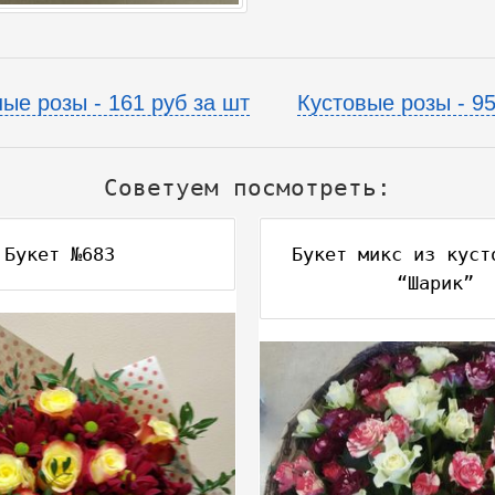
ые розы - 161 руб за шт
Кустовые розы - 95
Советуем посмотреть:
Букет №683
Букет микс из куст
“Шарик”