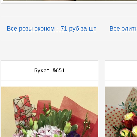
Все розы эконом - 71 руб за шт
Все элитн
Букет №651