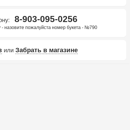
8-903-095-0256
фону:
 - назовите пожалуйста номер букета - №790
в
Забрать в магазине
или