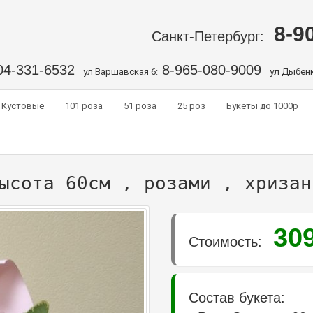
8-9
Санкт-Петербург:
04-331-6532
8-965-080-9009
ул Варшавская 6:
ул Дыбенк
Кустовые
101 роза
51 роза
25 роз
Букеты до 1000р
ысота 60см , розами , хризан
30
Стоимость:
Состав букета: