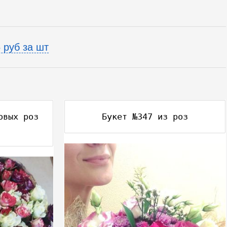
 руб за шт
овых роз
Букет №347 из роз